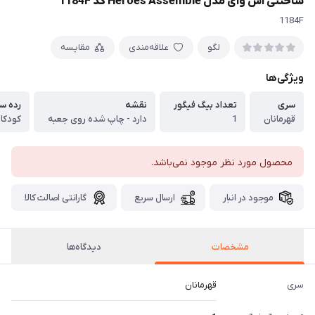
ساختنی اس وای مدل Heroes Assemble کد 1184F
1184F
لگو
علاقه‌مندی
مقایسه
ویژگی‌ها
سری
تعداد بیگ فیگور
نقشه
رده س
قهرمانان
1
دارد - چاپ شده روی جعبه
کودکان
محصول مورد نظر موجود نمی‌باشد.
موجود در انبار
ارسال سریع
گارانتی اصالت کالا
مشخصات
دیدگاه‌ها
سری
قهرمانان