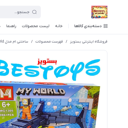
دسته‌بندی کالاها
خانه
لیست محصولات
راهنما
د
فروشگاه اینترنتی بستویز
/
فهرست محصولات
/
ساختنی ام مدل My World کد 1305