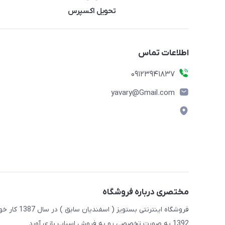
تحویل اکسپرس
اطلاعات تماس
09123941837
yavary@Gmail.com
مختصری درباره فروشگاه
فروشگاه این
1392 به صورت تخصصی رو به فروش اسباب بازی آورد