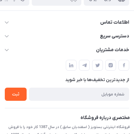
اطلاعات تماس
09123941837
دسترسی سریع
yavary@Gmail.com
حساب کاربری
خدمات مشتریان
مجله فروشگاه
قوانین و مقررات
لیست محصولات
حریم خصوصی
درباره ما
از جدید‌ترین تخفیف‌ها با‌ خبر شوید
راهنما
تماس با ما
ثبت
مختصری درباره فروشگاه
فروشگاه اینترنتی بستویز ( اسفندیان سابق ) در سال 1387 کار خود را با فروش